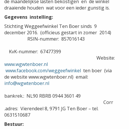
de maandelijkse lasten bekostigen en de winkel
draaiende houden wat voor een ieder gunstig is.
Gegevens instelling:
Stichting Weggeefwinkel Ten Boer sinds 9
december 2016. (officieus gestart in zomer 2014)
RSIN-nummer: 857016143
KvK-nummer: 67477399
Website:
www.wgwtenboer.nl
www.facebook.com/weggeefwinkel
ten boer (via
de website www.wgwtenboer.nl) email:
info@wgwtenboer.nl
bankrek.: NL90 RBRB 0944 3601 49
Corr
.adres: Vierendeel 8, 9791 JG Ten Boer – tel.
0631510687
Bestuur: